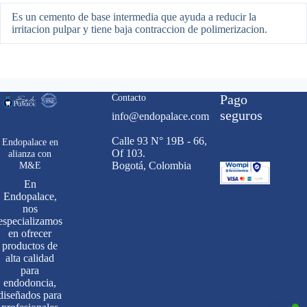
Es un cemento de base intermedia que ayuda a reducir la
irritacion pulpar y tiene baja contraccion de polimerizacion.
Contacto
Pago
seguros
info@endopalace.com
Calle 93 N° 19B - 66,
Endopalace en
Of 103.
alianza con
M&E
Bogotá, Colombia
En
Endopalace,
nos
especializamos
en ofrecer
productos de
alta calidad
para
endodoncia,
diseñados para