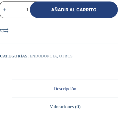
BASE
IT
AÑADIR AL CARRITO
-
SPIDENT
2
JERINGAS
cantidad
CATEGORÍAS:
ENDODONCIA
,
OTROS
Descripción
Valoraciones (0)