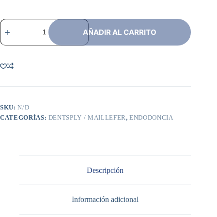
Conos
De
AÑADIR AL CARRITO
Gutapercha
Protaper
Ultimate
cantidad
SKU:
N/D
CATEGORÍAS:
DENTSPLY / MAILLEFER
,
ENDODONCIA
Descripción
Información adicional