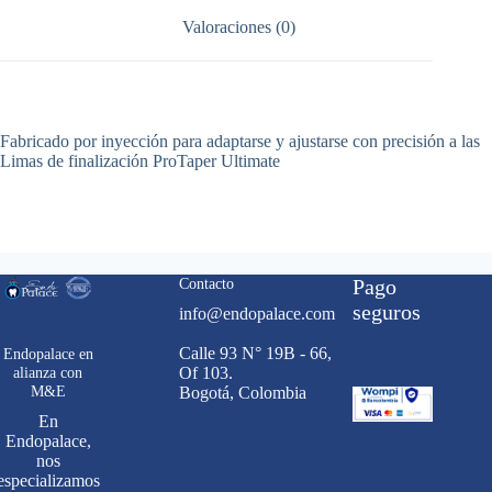
Valoraciones (0)
Fabricado por inyección para adaptarse y ajustarse con precisión a las
Limas de finalización ProTaper Ultimate
Contacto
Pago
seguros
info@endopalace.com
Calle 93 N° 19B - 66,
Endopalace en
Of 103.
alianza con
M&E
Bogotá, Colombia
En
Endopalace,
nos
especializamos