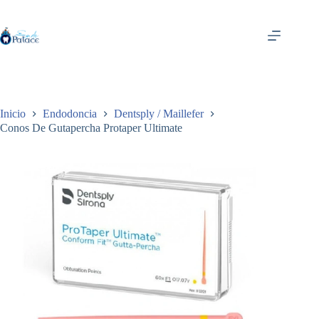
Saltar
al
contenido
Inicio
Endodoncia
Dentsply / Maillefer
Conos De Gutapercha Protaper Ultimate