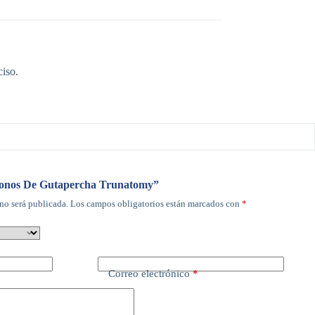
ciso.
“Conos De Gutapercha Trunatomy”
no será publicada.
Los campos obligatorios están marcados con
*
Correo electrónico
*