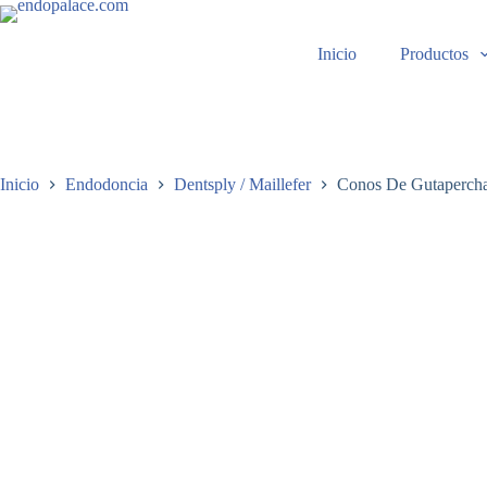
Saltar
al
contenido
Inicio
Productos
Inicio
Endodoncia
Dentsply / Maillefer
Conos De Gutaperch