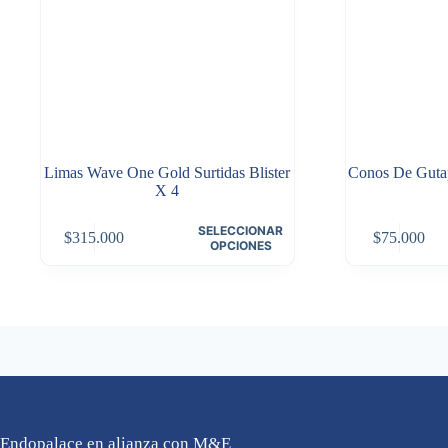
Limas Wave One Gold Surtidas Blister
Conos De Guta
X 4
Este
Este
SELECCIONAR
$
315.000
$
75.000
producto
producto
OPCIONES
tiene
tiene
múltiples
múltiples
variantes.
variantes.
Las
Las
opciones
opciones
se
se
pueden
pueden
elegir
elegir
en
en
la
la
página
página
Endopalace en alianza con M&E