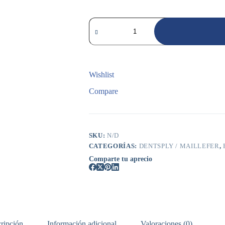
Conos
De
Gutapercha
Trunatomy
cantidad
Wishlist
Compare
SKU:
N/D
CATEGORÍAS:
DENTSPLY / MAILLEFER
,
Comparte tu aprecio
ripción
Información adicional
Valoraciones (0)