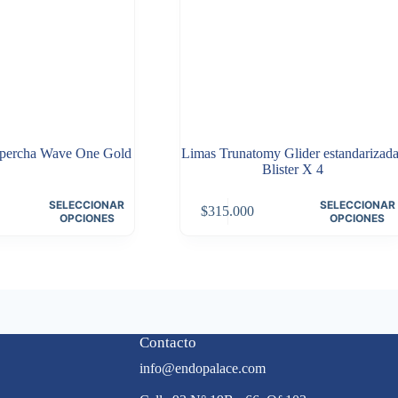
percha Wave One Gold
Limas Trunatomy Glider estandarizada
Blister X 4
Este
SELECCIONAR
SELECCIONAR
$
315.000
producto
OPCIONES
OPCIONES
tiene
múltiples
variantes.
Las
opciones
se
pueden
Contacto
elegir
en
info@endopalace.com
la
página