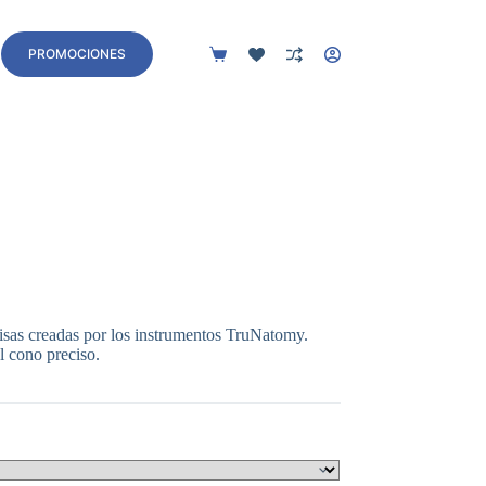
Contacto
PROMOCIONES
Carro
de
compra
isas creadas por los instrumentos TruNatomy.
l cono preciso.