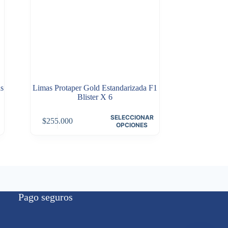
s
Limas Protaper Gold Estandarizada F1
Blister X 6
Este
SELECCIONAR
$
255.000
producto
OPCIONES
tiene
múltiples
variantes.
Las
opciones
se
pueden
Pago seguros
elegir
en
la
página