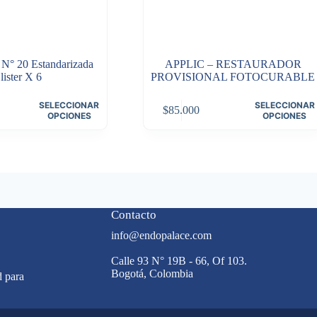
N° 20 Estandarizada
APPLIC – RESTAURADOR
lister X 6
PROVISIONAL FOTOCURABLE
Este
SELECCIONAR
SELECCIONAR
$
85.000
producto
OPCIONES
OPCIONES
tiene
múltiples
variantes.
Las
opciones
se
pueden
Contacto
elegir
en
info@endopalace.com
la
página
Calle 93 N° 19B - 66, Of 103.
de
Bogotá, Colombia
d para
producto