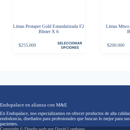
Limas Protaper Gold Estandarizada F2
Limas Mtwo 
Blister X 6
B
Este
Este
SELECCIONAR
$
255.000
$
200.000
producto
producto
OPCIONES
tiene
tiene
múltiples
múltiples
variantes.
variantes.
Las
Las
opciones
opciones
se
se
pueden
pueden
elegir
elegir
en
en
la
la
página
página
Endopalace en alianza con M&E
de
de
En Endopalace, nos especializamos en ofrecer productos de alta calida
producto
producto
endodoncia, diseñados para profesionales que buscan lo mejor para sus
pacientes.
Copyright ©
Diseño web por David Lombana