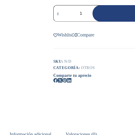
CINTA
DE
IDENTIFICACION
ZIRC
cantidad
Wishlist
Compare
SKU:
N/D
CATEGORÍA:
OTROS
Comparte tu aprecio
Información adicional
Valoraciones (0)