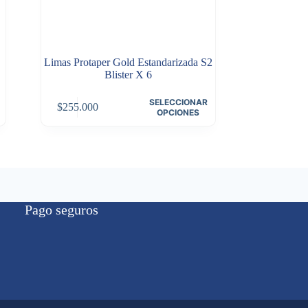
Limas Protaper Gold Estandarizada S2
Blister X 6
Este
SELECCIONAR
$
255.000
producto
OPCIONES
tiene
múltiples
variantes.
Las
opciones
se
pueden
Pago seguros
elegir
en
la
página
de
producto