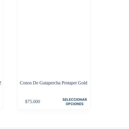
2
Conos De Gutapercha Protaper Gold
Este
SELECCIONAR
$
75.000
producto
OPCIONES
tiene
múltiples
variantes.
Las
opciones