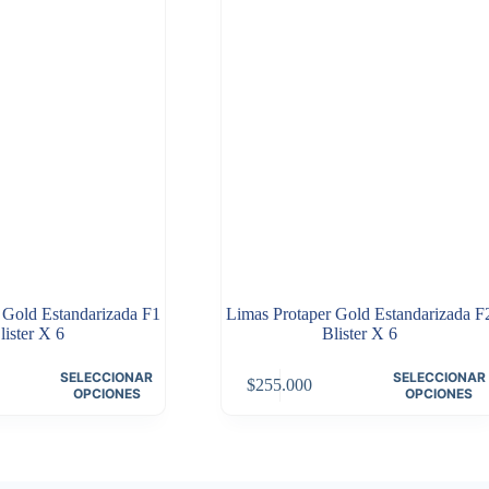
 Gold Estandarizada F1
Limas Protaper Gold Estandarizada F
lister X 6
Blister X 6
Este
SELECCIONAR
SELECCIONAR
$
255.000
producto
OPCIONES
OPCIONES
tiene
múltiples
variantes.
Las
opciones