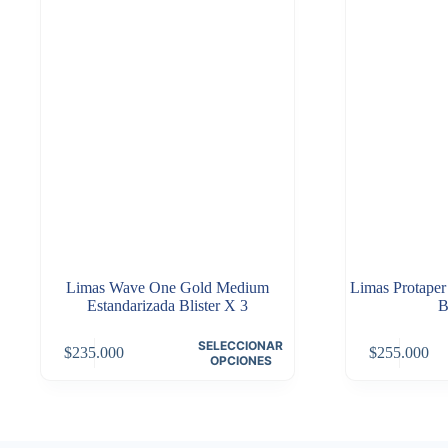
Limas Wave One Gold Medium
Limas Protaper
Estandarizada Blister X 3
B
Este
Este
SELECCIONAR
$
235.000
$
255.000
producto
producto
OPCIONES
tiene
tiene
múltiples
múltiples
variantes.
variantes.
Las
Las
opciones
opciones