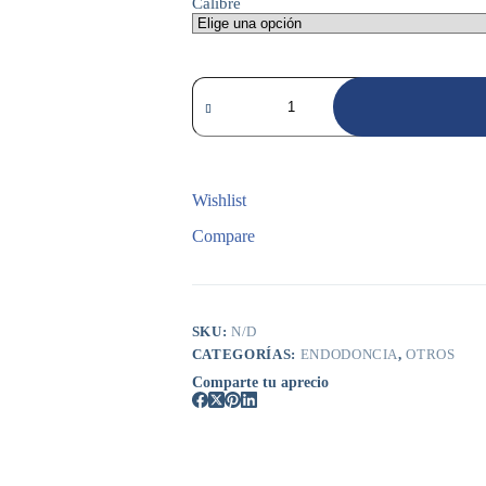
Calibre
Limas
Protaper
Gold
Estandarizada
S1
Blister
X
Wishlist
6
cantidad
Compare
SKU:
N/D
CATEGORÍAS:
ENDODONCIA
,
OTROS
Comparte tu aprecio