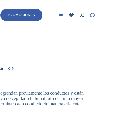
Contacto
PROMOCIONES
Carro
de
compra
ster X 6
agrandan previamente los conductos y están
ica de cepillado habitual; ofrecen una mayor
 terminar cada conducto de manera eficiente
.