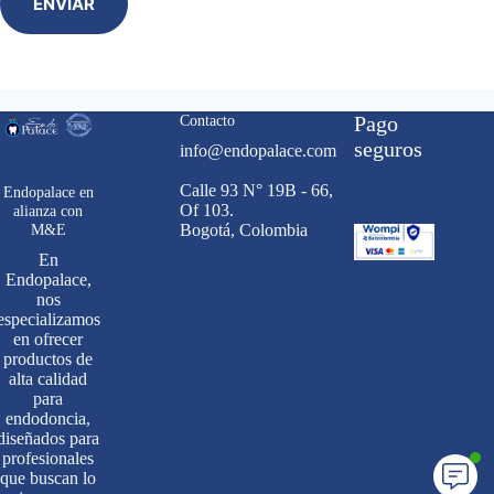
ENVIAR
Contacto
Pago
seguros
info@endopalace.com
Calle 93 N° 19B - 66,
Endopalace en
Of 103.
alianza con
M&E
Bogotá, Colombia
En
Endopalace,
nos
especializamos
en ofrecer
productos de
alta calidad
para
endodoncia,
diseñados para
profesionales
que buscan lo