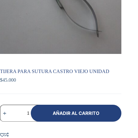
TIJERA PARA SUTURA CASTRO VIEJO UNIDAD
$
45.000
TIJERA
PARA
AÑADIR AL CARRITO
SUTURA
CASTRO
VIEJO
UNIDAD