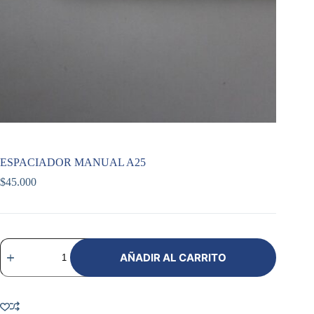
ESPACIADOR MANUAL A25
$
45.000
ESPACIADOR
MANUAL
AÑADIR AL CARRITO
A25
cantidad