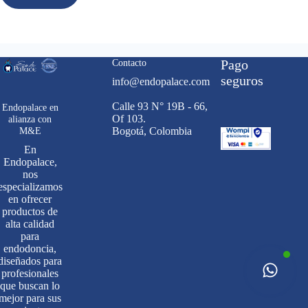
Contacto
Pago
seguros
info@endopalace.com
Calle 93 N° 19B - 66,
Endopalace en
Of 103.
alianza con
M&E
Bogotá, Colombia
En
Endopalace,
nos
especializamos
en ofrecer
productos de
alta calidad
para
endodoncia,
diseñados para
profesionales
que buscan lo
mejor para sus