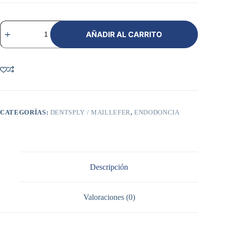
Mini
Endo
AÑADIR AL CARRITO
Bloc
Maillefer
cantidad
CATEGORÍAS:
DENTSPLY / MAILLEFER
,
ENDODONCIA
Descripción
Valoraciones (0)